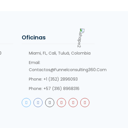
Oficinas
0
Miami, FL, Cali, Tuluá, Colombia
Email:
Contactos@funnelconsulting360.com
Phone:
+1 (352) 2896093
Phone:
+57 (316) 8968316