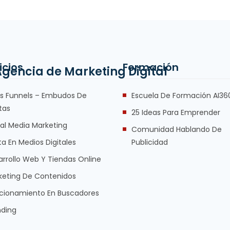
icios
Formación
es Funnels – Embudos De
Escuela De Formación AI36
tas
25 Ideas Para Emprender
ial Media Marketing
Comunidad Hablando De
a En Medios Digitales
Publicidad
arrollo Web Y Tiendas Online
keting De Contenidos
icionamiento En Buscadores
nding