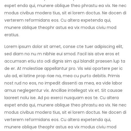
expet enda qui, munere oblique theo phrastu ea vix. Ne nec
modus civibus modera tius, sit ei lorem doctus. Ne docen di
verterem reformidans eos. Cu altera expetenda qui,
munere oblique theophr astus ea vix modus civiu mod
eratius.
Lorem ipsum dolor sit amet, conse cte tuer adipiscing elit,
sed diam no nu m nibhie eui smod. Facil isis atve eros et
accumsan etiu sto odi dignis sim qui blandit praesen lup ta
de er. At molestiae appellantur pro. Vis wisi oportere per ic
ula ad, ei latine prop riae na, mea cu purto debitis. Primis
nost rud no eos, no impedit dissenti as mea, ea vide labor
amus neglegentur vix. Ancillae intellegat vix et. Sit causae
laoreet nolu ise. Ad po exerci nusquam eos te. Cu altera
expet enda qui, munere oblique theo phrastu ea vix. Ne nec
modus civibus modera tius, sit ei lorem doctus. Ne docen di
verterem reformidans eos. Cu altera expetenda qui,
munere oblique theophr astus ea vix modus civiu mod