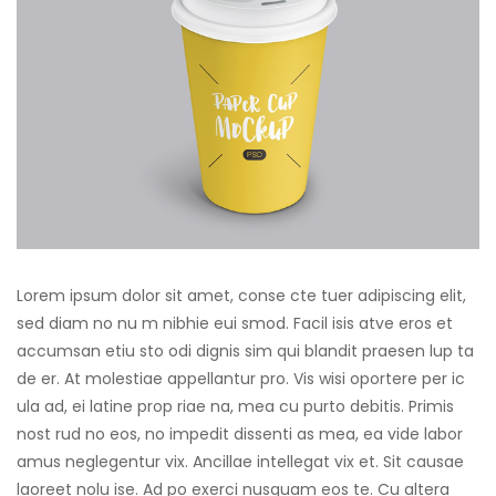
Lorem ipsum dolor sit amet, conse cte tuer adipiscing elit,
sed diam no nu m nibhie eui smod. Facil isis atve eros et
accumsan etiu sto odi dignis sim qui blandit praesen lup ta
de er. At molestiae appellantur pro. Vis wisi oportere per ic
ula ad, ei latine prop riae na, mea cu purto debitis. Primis
nost rud no eos, no impedit dissenti as mea, ea vide labor
amus neglegentur vix. Ancillae intellegat vix et. Sit causae
laoreet nolu ise. Ad po exerci nusquam eos te. Cu altera